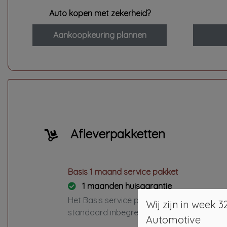
Auto kopen met zekerheid?
Aankoopkeuring plannen
Afleverpakketten
Basis 1 maand service pakket
1 maanden huisgarantie
Het Basis service pakket is
Wij zijn in week
standaard inbegrepen en omvat:
Automotive