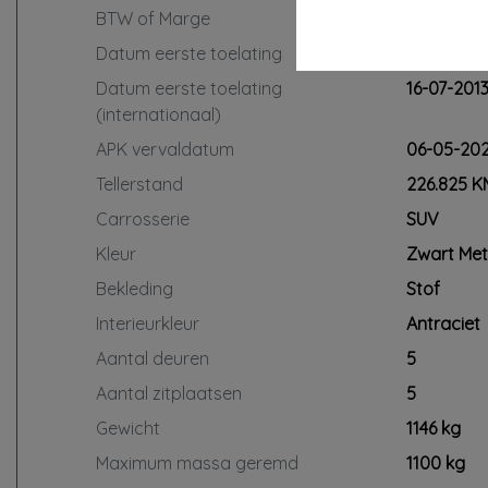
interieur + exterieur
BTW of Marge
Marge
In combinatie met dit pakket €295,-
Datum eerste toelating
05-10-201
*Op onze servicepakketten zijn
Datum eerste toelating
16-07-201
specifieke voorwaarden van
(internationaal)
toepassing. Vraag de verkoper naar
APK vervaldatum
06-05-20
de details.
Tellerstand
226.825 K
Carrosserie
SUV
Kleur
Zwart Meta
Bekleding
Stof
Interieurkleur
Antraciet
Aantal deuren
5
Aantal zitplaatsen
5
Gewicht
1146 kg
Maximum massa geremd
1100 kg