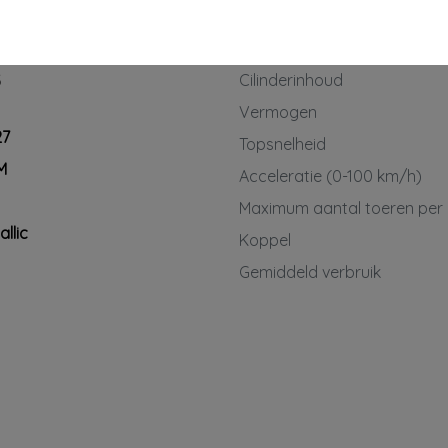
*Gratis financieringsvoorstel
Transmissie
Aantal cilinders
5
* Optioneel professionele poetsbeurt
interieur + exterieur
Cilinderinhoud
3
In combinatie met dit pakket €195,-
Vermogen
27
Topsnelheid
*Op onze servicepakketten zijn
M
specifieke voorwaarden van
Acceleratie (0-100 km/h)
toepassing. Vraag de verkoper naar
Maximum aantal toeren per
de details.
llic
Koppel
Gemiddeld verbruik