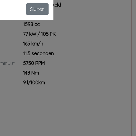
Handgeschakeld
*Gratis verzekeringsvoorstel
Sluiten
4
*Gratis financieringsvoorstel
1598 cc
77 kW / 105 PK
* Optioneel professionele poetsbeurt
165 km/h
interieur + exterieur
In combinatie met dit pakket €195,-
11.5 seconden
 minuut
5750 RPM
*Op onze servicepakketten zijn
148 Nm
specifieke voorwaarden van
toepassing. Vraag de verkoper naar
9 l/100km
de details.