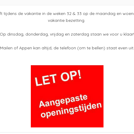
*3 maanden of 5.000 km functionele
garantie (wat het eerst verstrijkt)
ft tijdens de vakantie in de weken 32 & 33 op de maandag en woens
vakantie bezetting.
*Aflevering incl. tenaamstelling
Meer informatie
€ 695,-
Op dinsdag, donderdag, vrijdag en zaterdag staan we voor u klaar
*Minimaal 6 maanden geldige APK
Mailen of Appen kan altijd, de telefoon (om te bellen) staat even uit
*Algehele inspectie & afleverbeurt
*€20,- brandstof bij aflevering
Bandeneis bij aflevering
*Profiel diepte: 1,6 – 2,5 mm
(winterbanden minimaal 4 mm)
Motor en tran
*Gratis verzekeringsvoorstel
Brandstof
6K