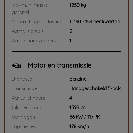
Maximum massa
1250 kg
geremd
Motorrijtuigenbelasting
€ 140 - 154 per kwartaal
Aantal sleutels
2
Aantal handzenders
1
Motor en transmissie
Brandstof
Benzine
Transmissie
Handgeschakeld 5-bak
Aantal cilinders
4
Cilinderinhoud
1598 cc
Vermogen
86 kW / 117 PK
Topsnelheid
178 km/h