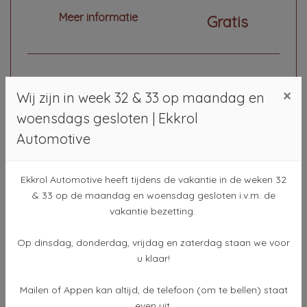
*Aflevering in huidige staat incl.
Meer informatie
Gratis
Tenaamstelling
*Geldige APK bij aflevering
×
*Controle vloeistoffen &
Comfort 3 maanden service pakket
Wij zijn in week 32 & 33 op maandag en
bandenspanning
3 maanden huisgarantie
woensdags gesloten | Ekkrol
Het Comfort 3 maanden service
Automotive
*Géén brandstof, garantie of
pakket omvat:
aanvullende service
Ekkrol Automotive heeft tijdens de vakantie in de weken 32
*3 maanden of 5.000 km functionele
*Géén verzekerings‑ of
& 33 op de maandag en woensdag gesloten i.v.m. de
garantie (wat het eerst verstrijkt)
financieringsvoorstel
vakantie bezetting.
*Aflevering incl. tenaamstelling
Meer informatie
€ 695,-
* Optioneel professionele poetsbeurt
Op dinsdag, donderdag, vrijdag en zaterdag staan we voor
u klaar!
interieur + exterieur
*Minimaal 6 maanden geldige APK
In combinatie met dit pakket €295,-
Mailen of Appen kan altijd, de telefoon (om te bellen) staat
*Algehele inspectie & afleverbeurt
even uit.