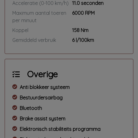
Acceleratie (0-100 km/h)
11.0 seconden
Maximum aantal toeren
6000 RPM
per minuut
Koppel
158 Nm
Gemiddeld verbruik
6 l/100km
Overige
Anti blokkeer systeem
Bestuurdersairbag
Bluetooth
Brake assist system
Elektronisch stabiliteits programma