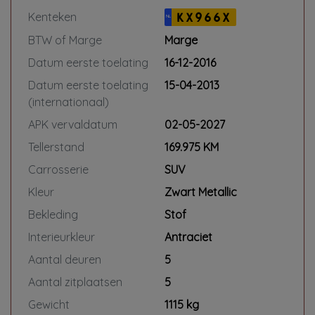
de details.
Kenteken
KX966X
Bandeneis bij aflevering
NL
BTW of Marge
Marge
Profiel diepte: ≥ 3 mm (winterbanden
Datum eerste toelating
16-12-2016
≥ 4 mm)
Datum eerste toelating
15-04-2013
(internationaal)
*Gratis verzekeringsvoorstel
APK vervaldatum
02-05-2027
*Gratis financieringsvoorstel
Tellerstand
169.975 KM
Carrosserie
SUV
* Optioneel professionele poetsbeurt
interieur + exterieur
Kleur
Zwart Metallic
In combinatie met dit pakket €195,-
Bekleding
Stof
Interieurkleur
Antraciet
*Op onze servicepakketten zijn
specifieke voorwaarden van
Aantal deuren
5
toepassing. Vraag de verkoper naar
Aantal zitplaatsen
5
de details.
Gewicht
1115 kg