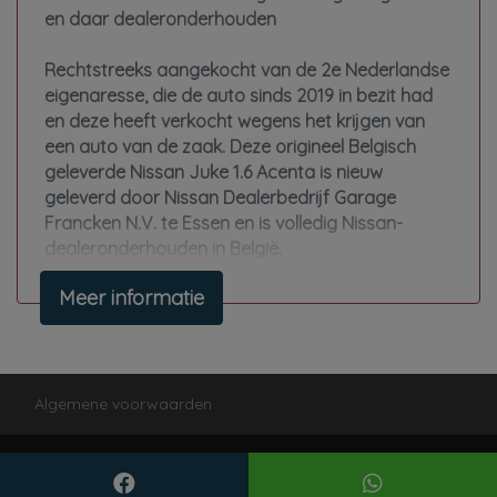
Trekhaak met afneembare kogel
en daar dealeronderhouden
Warmtewerende voorruit
Rechtstreeks aangekocht van de 2e Nederlandse
Interieur
eigenaresse, die de auto sinds 2019 in bezit had
en deze heeft verkocht wegens het krijgen van
Achterbank in delen neerklapbaar
een auto van de zaak. Deze origineel Belgisch
geleverde Nissan Juke 1.6 Acenta is nieuw
Airco automatisch
geleverd door Nissan Dealerbedrijf Garage
Bestuurdersstoel in hoogte verstelbaar
Francken N.V. te Essen en is volledig Nissan-
dealeronderhouden in België.
Elektrische ramen voor en achter
Lederen versnellingspook
Meer informatie
De boekjes en stempels zijn aanwezig, evenals 2
sleutels. Daarnaast is er een Carfax-rapport
Stuur leder
beschikbaar, waarmee de volledige historie
Stuur verstelbaar
inzichtelijk is. De auto staat op zeer goede A-merk
4-seizoenenbanden en is rook- en huisdiervrij
Algemene voorwaarden
bereden.
Mogelijk gemaakt door
Mobilox
Voertuiggegevens