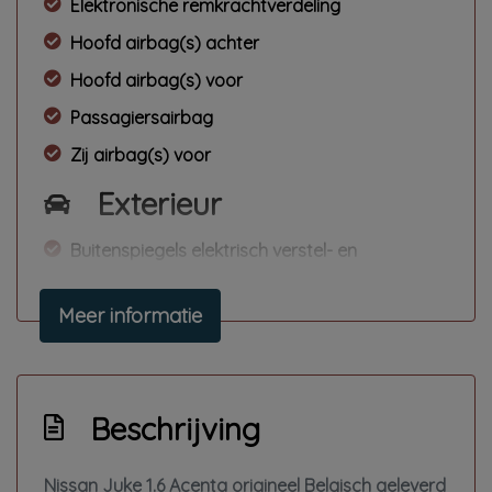
Elektronische remkrachtverdeling
Hoofd airbag(s) achter
Hoofd airbag(s) voor
Passagiersairbag
Zij airbag(s) voor
Exterieur
Buitenspiegels elektrisch verstel- en
verwarmbaar
Meer informatie
Buitenspiegels elektrisch verstelbaar
Centrale vergrendeling met afstandsbediening
Lichtmetalen velgen 17"
Beschrijving
Metaalkleur
Mistlampen voor
Nissan Juke 1.6 Acenta origineel Belgisch geleverd