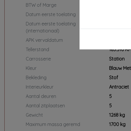
interieur + exterieur
BTW of Marge
Marge
In combinatie met dit pakket €295,-
Datum eerste toelating
12-07-201
*Op onze servicepakketten zijn
Datum eerste toelating
12-07-201
specifieke voorwaarden van
(internationaal)
toepassing. Vraag de verkoper naar
APK vervaldatum
12-05-202
de details.
Tellerstand
183.510 K
Carrosserie
Station
Kleur
Blauw Meta
Bekleding
Stof
Interieurkleur
Antraciet
Aantal deuren
5
Aantal zitplaatsen
5
Gewicht
1268 kg
Maximum massa geremd
1700 kg