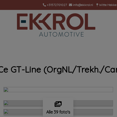
+31572701027
info@ekkrol.nl
Witte Hekke
TCe GT-Line (OrgNL/Trekh./Ca
Alle 39 foto's