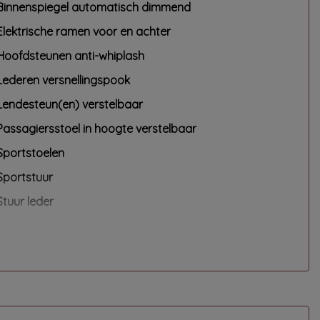
Binnenspiegel automatisch dimmend
Elektrische ramen voor en achter
Hoofdsteunen anti-whiplash
Lederen versnellingspook
Lendesteun(en) verstelbaar
Passagiersstoel in hoogte verstelbaar
Sportstoelen
Sportstuur
Stuur leder
Stuur verstelbaar
Stuurbekrachtiging snelheidsafhankelijk
Overige
Anti blokkeer systeem