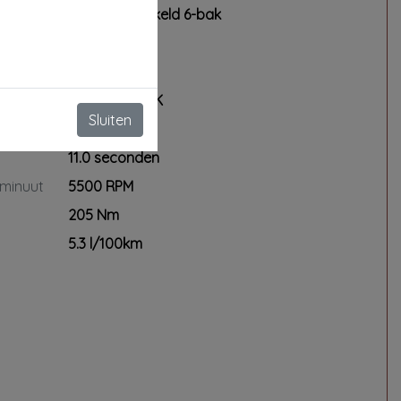
Handgeschakeld 6-bak
*Gratis verzekeringsvoorstel
4
*Gratis financieringsvoorstel
1198 cc
97 kW / 132 PK
* Optioneel professionele poetsbeurt
Sluiten
198 km/h
interieur + exterieur
In combinatie met dit pakket €195,-
11.0 seconden
 minuut
5500 RPM
*Op onze servicepakketten zijn
205 Nm
specifieke voorwaarden van
toepassing. Vraag de verkoper naar
5.3 l/100km
de details.