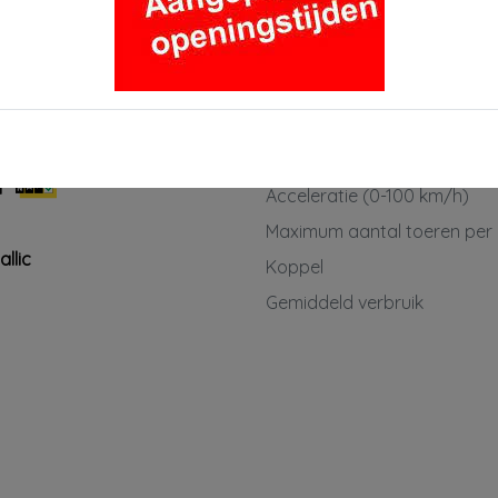
*Gratis financieringsvoorstel
Transmissie
Aantal cilinders
7
* Optioneel professionele poetsbeurt
interieur + exterieur
Cilinderinhoud
7
In combinatie met dit pakket €195,-
Vermogen
7
Topsnelheid
*Op onze servicepakketten zijn
M
specifieke voorwaarden van
Acceleratie (0-100 km/h)
toepassing. Vraag de verkoper naar
Maximum aantal toeren per
de details.
llic
Koppel
Gemiddeld verbruik