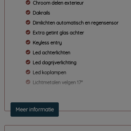
Chroom delen exterieur
Dakrails
Dimlichten automatisch en regensensor
Extra getint glas achter
Keyless entry
Led achterlichten
Led dagrijverlichting
Led koplampen
Lichtmetalen velgen 17"
Mistlampen voor
Parkeer assistent
Meer informatie
Parkeersensor achter
Parkeersensor voor