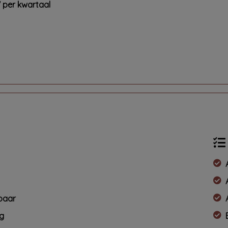
7 per kwartaal
mbaar
ng