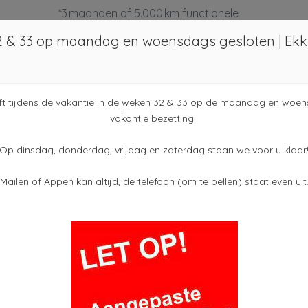
*3 maanden of 5.000 km functionele
garantie (wat het eerst verstrijkt)
 32 & 33 op maandag en woensdags gesloten | Ekk
*Aflevering incl. tenaamstelling
Meer informatie
€ 695,-
*Minimaal 6 maanden geldige APK
ft tijdens de vakantie in de weken 32 & 33 op de maandag en woens
vakantie bezetting.
*Algehele inspectie & afleverbeurt
Op dinsdag, donderdag, vrijdag en zaterdag staan we voor u klaar
*€20,- brandstof bij aflevering
Mailen of Appen kan altijd, de telefoon (om te bellen) staat even uit
Bandeneis bij aflevering
*Profiel diepte: 1,6 – 2,5 mm
(winterbanden minimaal 4 mm)
Motor en tran
*Gratis verzekeringsvoorstel
Brandstof
2B