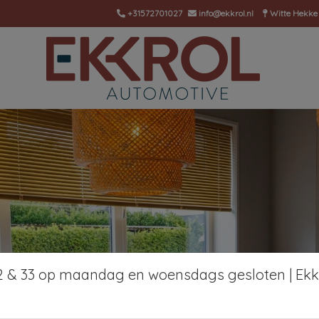
+31572701027
info@ekkrol.nl
Witte Hekke
 32 & 33 op maandag en woensdags gesloten | Ekk