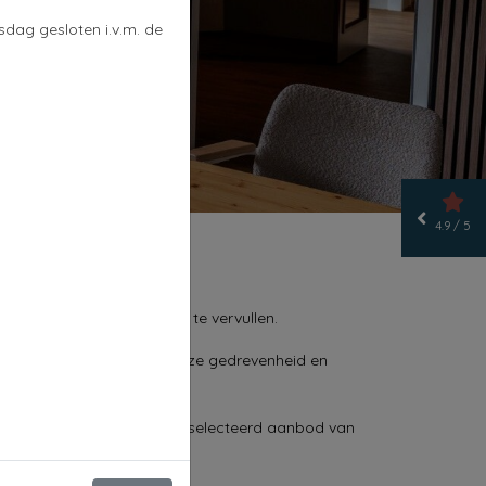
dag gesloten i.v.m. de
!
.
4.9 / 5
m úw autowensen op maat te vervullen.
tvangen, een bewijs van onze gedrevenheid en
nder stelt een zorgvuldig geselecteerd aanbod van