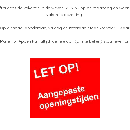
ft tijdens de vakantie in de weken 32 & 33 op de maandag en woens
vakantie bezetting.
Op dinsdag, donderdag, vrijdag en zaterdag staan we voor u klaar
Mailen of Appen kan altijd, de telefoon (om te bellen) staat even uit
elen Tamas, Peter en Sander bij EkKrol Automotive hun krachten o
n inmiddels hebben wij al meer dan 150 positieve reviews mogen on
van verkoop en klantadvies tot technische kennis en aftersales. Sa
en best passende opties.