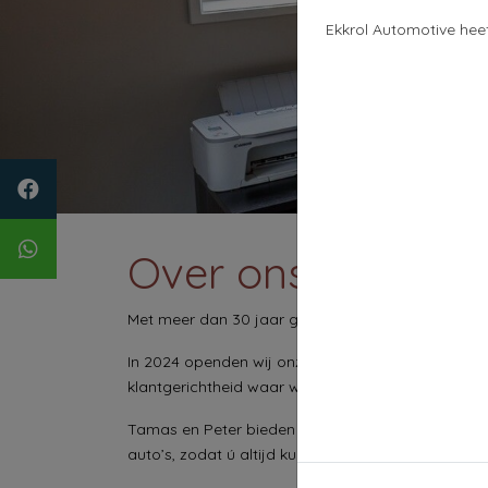
Ekkrol Automotive hee
Over ons
Met meer dan 30 jaar gezamenlijke ervaring bund
In 2024 openden wij onze deuren in Luttenberg e
klantgerichtheid waar wij bijzonder trots op zijn.
Tamas en Peter bieden ieder hun eigen expertise: 
auto’s, zodat ú altijd kunt kiezen uit de mooiste 